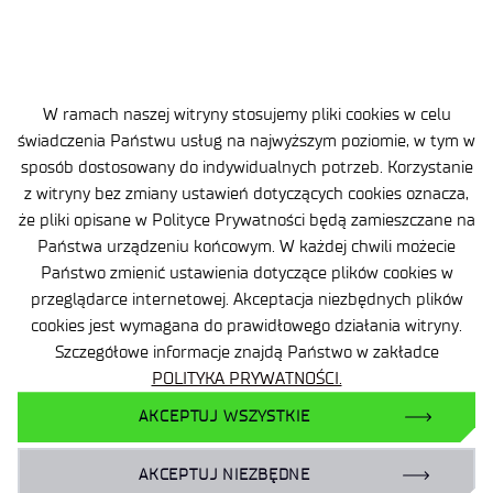
W ramach naszej witryny stosujemy pliki cookies w celu
świadczenia Państwu usług na najwyższym poziomie, w tym w
sposób dostosowany do indywidualnych potrzeb. Korzystanie
z witryny bez zmiany ustawień dotyczących cookies oznacza,
że pliki opisane w Polityce Prywatności będą zamieszczane na
POZNAJ NASZEGO PATRONA
Państwa urządzeniu końcowym. W każdej chwili możecie
Państwo zmienić ustawienia dotyczące plików cookies w
przeglądarce internetowej. Akceptacja niezbędnych plików
cookies jest wymagana do prawidłowego działania witryny.
Szczegółowe informacje znajdą Państwo w zakładce
Ignacy Łukasiewicz
POLITYKA PRYWATNOŚCI.
Patronem naszej sieci badawczej jest Ignacy
AKCEPTUJ WSZYSTKIE
Łukasiewicz (1822-1882) – polski farmaceuta,
przedsiębiorca, działacz społeczny i patriotyczny,
AKCEPTUJ NIEZBĘDNE