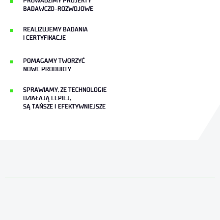
PROWADZIMY PROJEKTY
BADAWCZO-ROZWOJOWE
REALIZUJEMY BADANIA
I CERTYFIKACJE
POMAGAMY TWORZYĆ
NOWE PRODUKTY
SPRAWIAMY, ŻE TECHNOLOGIE
DZIAŁAJĄ LEPIEJ,
SĄ TAŃSZE I EFEKTYWNIEJSZE