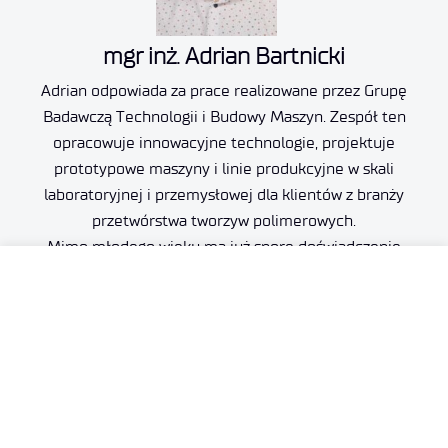
mgr inż. Adrian Bartnicki
Adrian odpowiada za prace realizowane przez Grupę
Badawczą Technologii i Budowy Maszyn. Zespół ten
opracowuje innowacyjne technologie, projektuje
prototypowe maszyny i linie produkcyjne w skali
laboratoryjnej i przemysłowej dla klientów z branży
przetwórstwa tworzyw polimerowych.
Mimo młodego wieku ma już spore doświadczenie
w kompleksowych wdrożeniach.
Zrealizowane projekty:
• Opracowanie i budowa modułu do przygotowania
materiału do wydruków eksperymentalnych materiałów
hybrydowych.
• Opracowanie, wykonanie i uruchomienie linii