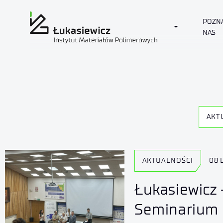
POZN
Toggle Dropd
NAS
AKT
AKTUALNOŚCI
08 
Łukasiewicz
Seminarium 