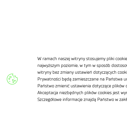
AKTUALNOŚCI
02 
Studenci Uni
W ramach naszej witryny stosujemy pliki cooki
najwyższym poziomie, w tym w sposób dostosow
witryny bez zmiany ustawień dotyczących cookie
Prywatności będą zamieszczane na Państwa ur
Państwo zmienić ustawienia dotyczące plików c
Akceptacja niezbędnych plików cookies jest w
Szczegółowe informacje znajdą Państwo w za