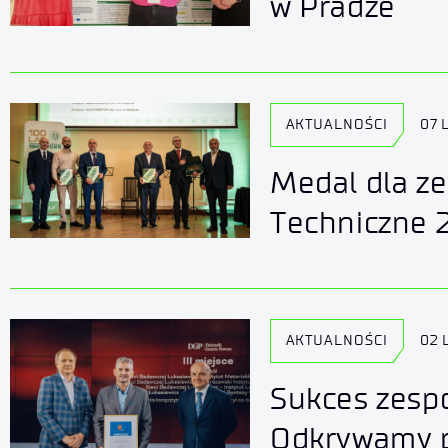
w Pradze
AKTUALNOŚCI
07 
Medal dla ze
Techniczne 
AKTUALNOŚCI
02 
Sukces zespo
Odkrywamy p