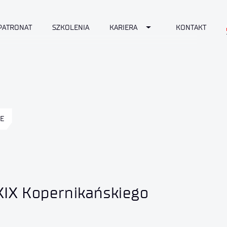
Toggle Dropdown
PATRONAT
SZKOLENIA
KARIERA
KONTAKT
E
XIX Kopernikańskiego