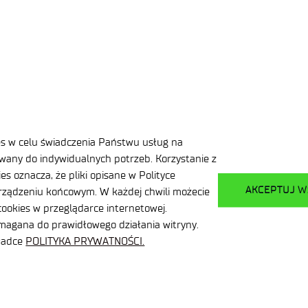
CZE 2026
3 MIN
wersytetu Mikołaja Kopernika z 
es w celu świadczenia Państwu usług na
any do indywidualnych potrzeb. Korzystanie z
s oznacza, że pliki opisane w Polityce
AKCEPTUJ W
ządzeniu końcowym. W każdej chwili możecie
ookies w przeglądarce internetowej.
ymagana do prawidłowego działania witryny.
kładce
POLITYKA PRYWATNOŚCI.
‹
›
…
1
2
11