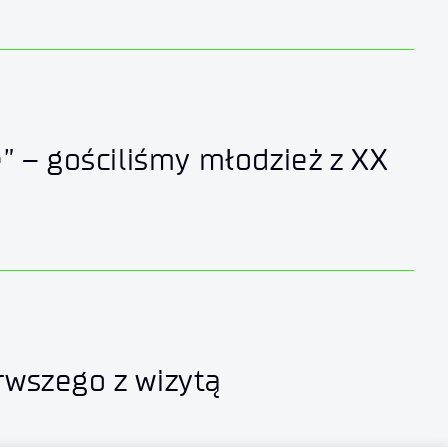
e” – gościliśmy młodzież z XX
rwszego z wizytą