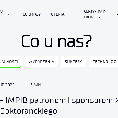
AJ
CERTYFIKATY
own
Toggle Dropdown
Toggle Dropdown
CO U NAS?
OFERTA
I KONCESJE
Co u nas?
UALNOŚCI
WYDARZENIA
SUKCESY
TECHNOLOGI
LIP 2026
3 MIN
 – IMPIB patronem i sponsorem 
Doktoranckiego