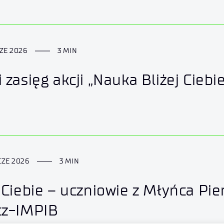
CZE 2026
3 MIN
 zasięg akcji „Nauka Bliżej Ciebi
CZE 2026
3 MIN
 Ciebie – uczniowie z Młyńca Pie
cz-IMPIB