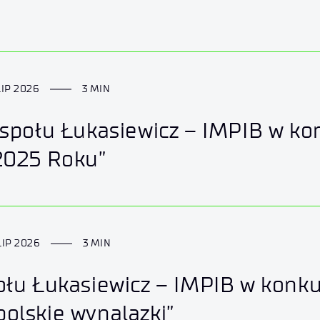
LIP 2026
3 MIN
społu Łukasiewicz – IMPIB w kon
2025 Roku”
LIP 2026
3 MIN
łu Łukasiewicz – IMPIB w konku
olskie wynalazki”