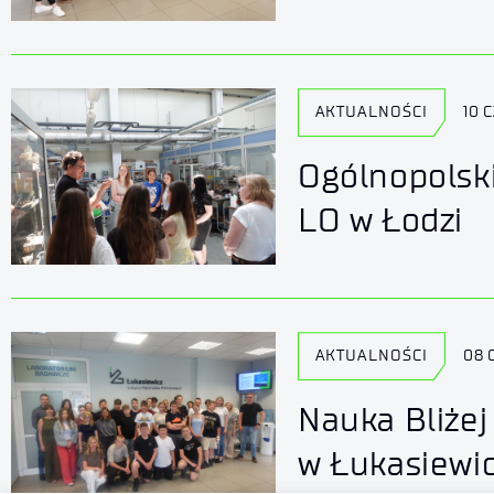
AKTUALNOŚCI
10 
Ogólnopolski
LO w Łodzi
AKTUALNOŚCI
08 
Nauka Bliżej
w Łukasiewi