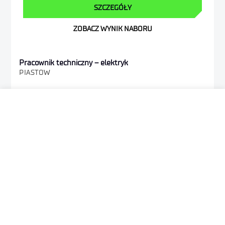
SZCZEGÓŁY
ZOBACZ WYNIK NABORU
Pracownik techniczny – elektryk
PIASTOW
Pracownik techniczny – wulkanizator
PIASTOW
Młodszy specjalista technolog-pion wsparcia
GLIWICE
Lider obszaru organizacji – pion wsparcia
GLIWICE