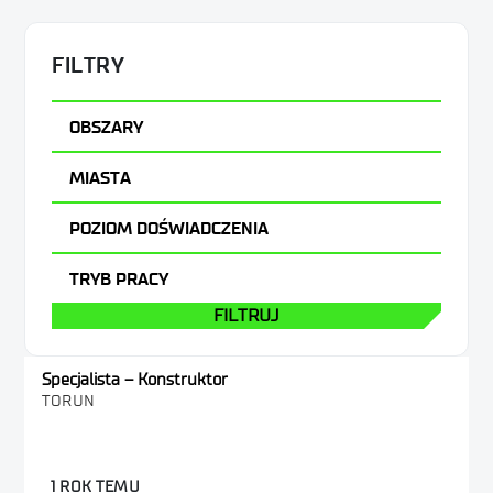
FILTRY
OBSZARY
Inne
MIASTA
Gliwice
POZIOM DOŚWIADCZENIA
Piastów
Inne
TRYB PRACY
Toruń
FILTRUJ
Specjalista – Konstruktor
TORUN
1 ROK TEMU