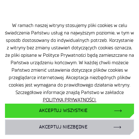
Młodszy/a księgowy/a
TORUN
W ramach naszej witryny stosujemy pliki cookies w celu
Specjalista techniczny ślusarz
świadczenia Państwu usług na najwyższym poziomie, w tym w
TORUN
sposób dostosowany do indywidualnych potrzeb. Korzystanie
z witryny bez zmiany ustawień dotyczących cookies oznacza,
że pliki opisane w Polityce Prywatności będą zamieszczane na
Państwa urządzeniu końcowym. W każdej chwili możecie
Nie ma na liście twojej wymarzonej pozycji?
Państwo zmienić ustawienia dotyczące plików cookies w
Wyślij nam swoje CV a my wrócimy z odpowiedzią
przeglądarce internetowej. Akceptacja niezbędnych plików
cookies jest wymagana do prawidłowego działania witryny.
Szczegółowe informacje znajdą Państwo w zakładce
WYŚLIJ NAM SWOJE CV
POLITYKA PRYWATNOŚCI.
AKCEPTUJ WSZYSTKIE
AKCEPTUJ NIEZBĘDNE