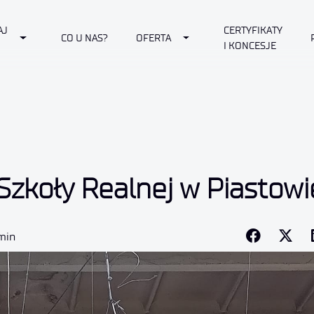
AJ
CERTYFIKATY
own
Toggle Dropdown
Toggle Dropdown
CO U NAS?
OFERTA
I KONCESJE
Szkoły Realnej w Piastowi
 min