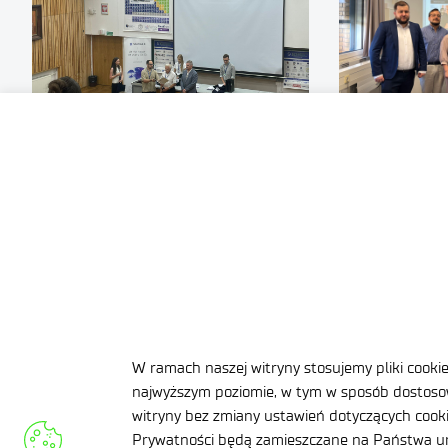
2026-07-08
07:05
2026-07-08
Łukasiewicz – IMPIB patronem
Internationa
i sponsorem XIX Kopernikańskiego
and Global Co
Seminarium Doktoranckiego
w Berlinie
.
.
PRZECZYTAJ RÓWNIEŻ​
W ramach naszej witryny stosujemy pliki cooki
najwyższym poziomie, w tym w sposób dostosow
Wesołych Świąt Bożego Narod
witryny bez zmiany ustawień dotyczących cookie
Prywatności będą zamieszczane na Państwa ur