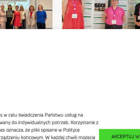
06:55
2026-07-08
06:36
l Week of Teaching
Łukasiewicz-IMPIB na Europe
llaboration
Technical Coatings Congress 
w Pradze
.
es w celu świadczenia Państwu usług na
any do indywidualnych potrzeb. Korzystanie z
zenia
s oznacza, że pliki opisane w Polityce
AKCEPTUJ W
ządzeniu końcowym. W każdej chwili możecie