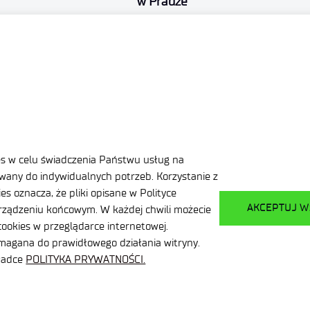
w Pradze
.
zenia
es w celu świadczenia Państwu usług na
any do indywidualnych potrzeb. Korzystanie z
s oznacza, że pliki opisane w Polityce
AKCEPTUJ W
ządzeniu końcowym. W każdej chwili możecie
ookies w przeglądarce internetowej.
ymagana do prawidłowego działania witryny.
kładce
POLITYKA PRYWATNOŚCI.