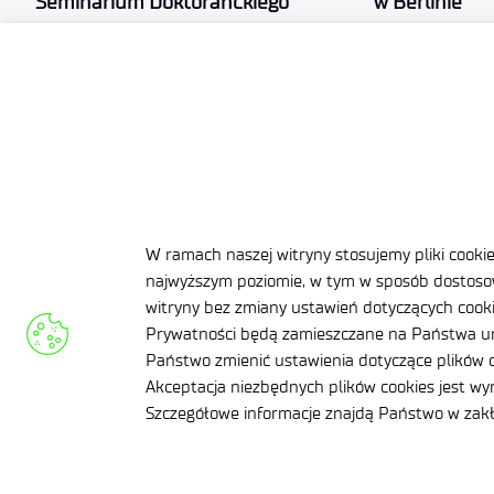
Seminarium Doktoranckiego
w Berlinie
.
.
PRZECZYTAJ RÓWNIEŻ​
Wesołych Świąt Bożego Narod
W ramach naszej witryny stosujemy pliki cooki
2025-12-23
3 MIN
najwyższym poziomie, w tym w sposób dostosow
witryny bez zmiany ustawień dotyczących cookie
Prywatności będą zamieszczane na Państwa ur
Państwo zmienić ustawienia dotyczące plików c
Akceptacja niezbędnych plików cookies jest w
Szczegółowe informacje znajdą Państwo w za