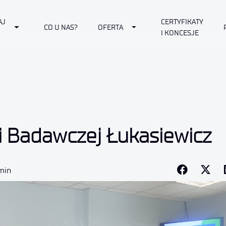
AJ
CERTYFIKATY
own
Toggle Dropdown
Toggle Dropdown
CO U NAS?
OFERTA
I KONCESJE
i Badawczej Łukasiewicz
 min