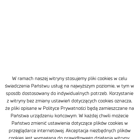
W ramach naszej witryny stosujemy pliki cookies w celu
świadczenia Państwu usług na najwyższym poziomie, w tym w
sposób dostosowany do indywidualnych potrzeb. Korzystanie
z witryny bez zmiany ustawień dotyczących cookies oznacza,
2025-12-23
3 MIN
że pliki opisane w Polityce Prywatności będą zamieszczane na
Wesołych Świąt Bożego
Państwa urządzeniu końcowym. W każdej chwili możecie
Narodzenia
Państwo zmienić ustawienia dotyczące plików cookies w
przeglądarce internetowej. Akceptacja niezbędnych plików
cookies jest wymagana do prawidłowego działania witryny.