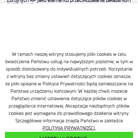
Zbrojnych RP jako elementu przeciwdziałania zakażeniom
SARS-CoV-2
Inteligentne powłoki lakierowe o obniżonej tendencji
do nagrzewania się oraz do zabezpieczenia
ognioochronnego elementów konstrukcji dla
budownictwa modułowego.
Właściwości magneto-dielektyczne hybrydowych
warstw organiczno-nieorganicznych o potencjale
W ramach naszej witryny stosujemy pliki cookies w celu
aplikacyjnym w usuwaniu smogu elektromagnetycznego.
świadczenia Państwu usług na najwyższym poziomie, w tym w
sposób dostosowany do indywidualnych potrzeb. Korzystanie
Nowe antymikrobowe zabezpieczenie proszkowe dla
z witryny bez zmiany ustawień dotyczących cookies oznacza,
materiałów kompozytowych / Novel antimicrobial
protection in powder coating for composite materials
że pliki opisane w Polityce Prywatności będą zamieszczane na
Państwa urządzeniu końcowym. W każdej chwili możecie
Państwo zmienić ustawienia dotyczące plików cookies w
przeglądarce internetowej. Akceptacja niezbędnych plików
cookies jest wymagana do prawidłowego działania witryny.
Szczegółowe informacje znajdą Państwo w zakładce
Dane osobowe
POLITYKA PRYWATNOŚCI.