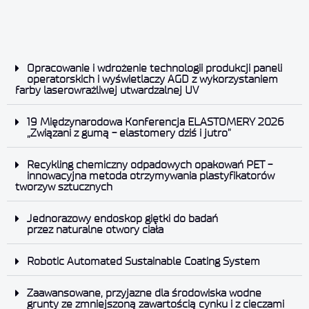
Opracowanie i wdrożenie technologii produkcji paneli
operatorskich i wyświetlaczy AGD z wykorzystaniem
farby laserowrażliwej utwardzalnej UV
19 Międzynarodowa Konferencja ELASTOMERY 2026
„Związani z gumą - elastomery dziś i jutro”
Recykling chemiczny odpadowych opakowań PET -
innowacyjna metoda otrzymywania plastyfikatorów
tworzyw sztucznych
Jednorazowy endoskop giętki do badań
przez naturalne otwory ciała
Robotic Automated Sustainable Coating System
Zaawansowane, przyjazne dla środowiska wodne
grunty ze zmniejszoną zawartością cynku i z cieczami