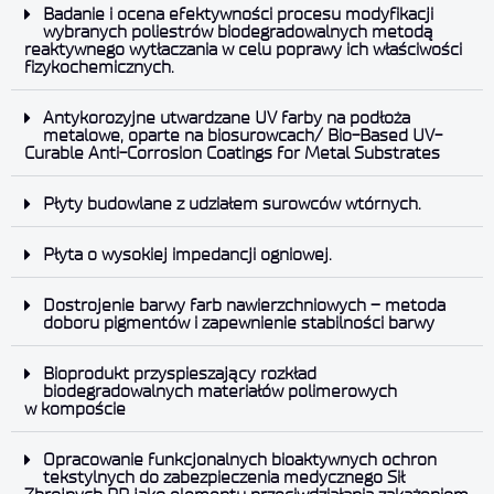
Badanie i ocena efektywności procesu modyfikacji
wybranych poliestrów biodegradowalnych metodą
reaktywnego wytłaczania w celu poprawy ich właściwości
fizykochemicznych.
Antykorozyjne utwardzane UV farby na podłoża
metalowe, oparte na biosurowcach/ Bio-Based UV-
Curable Anti-Corrosion Coatings for Metal Substrates
Płyty budowlane z udziałem surowców wtórnych.
Płyta o wysokiej impedancji ogniowej.
Dostrojenie barwy farb nawierzchniowych – metoda
doboru pigmentów i zapewnienie stabilności barwy
Bioprodukt przyspieszający rozkład
biodegradowalnych materiałów polimerowych
w kompoście
Opracowanie funkcjonalnych bioaktywnych ochron
tekstylnych do zabezpieczenia medycznego Sił